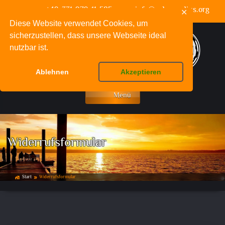
+49-331-979-11-585
info@schuppelius.org
✕
Diese Website verwendet Cookies, um
sicherzustellen, dass unsere Webseite ideal
nutzbar ist.
Ablehnen
Akzeptieren
Menü
Widerrufsformular
Start
Widerrufsformular
home_work
double_arrow