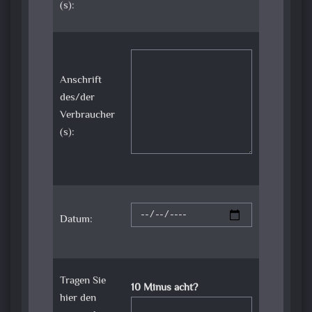
(s):
Anschrift
des/der
Verbraucher
(s):
Datum:
Tragen Sie
10 Minus acht?
hier den